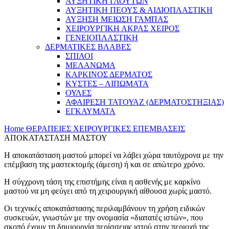
ΑΥΞΗΤΙΚΗ ΓΛΟΥΤΩΝ
ΑΥΞΗΤΙΚΗ ΠΕΟΥΣ & ΑΙΔΙΟΠΛΑΣΤΙΚΗ
ΑΥΞΗΣΗ ΜΕΙΩΣΗ ΓΑΜΠΑΣ
ΧΕΙΡΟΥΡΓΙΚΗ ΑΚΡΑΣ ΧΕΙΡΟΣ
ΓΕΝΕΙΟΠΛΑΣΤΙΚΗ
ΔΕΡΜΑΤΙΚΕΣ ΒΛΑΒΕΣ
ΣΠΙΛΟΙ
ΜΕΛΑΝΩΜΑ
ΚΑΡΚΙΝΟΣ ΔΕΡΜΑΤΟΣ
ΚΥΣΤΕΣ – ΛΙΠΩΜΑΤΑ
ΟΥΛΕΣ
ΑΦΑΙΡΕΣΗ ΤΑΤΟΥΑΖ (ΔΕΡΜΑΤΟΣΤΗΞΙΑΣ)
ΕΓΚΑΥΜΑΤΑ
Home
ΘΕΡΑΠΕΙΕΣ
ΧΕΙΡΟΥΡΓΙΚΕΣ ΕΠΕΜΒΑΣΕΙΣ
ΑΠΟΚΑΤΑΣΤΑΣΗ ΜΑΣΤΟΥ
Η αποκατάσταση μαστού μπορεί να λάβει χώρα ταυτόχρονα με την
επέμβαση της μαστεκτομής (άμεση) ή και σε απώτερο χρόνο.
Η σύγχρονη τάση της επιστήμης είναι η ασθενής με καρκίνο
μαστού να μη φεύγει από τη χειρουργική αίθουσα χωρίς μαστό.
Οι τεχνικές αποκατάστασης περιλαμβάνουν τη χρήση ειδικών
συσκευών, γνωστών με την ονομασία «διατατές ιστών», που
σκοπό έχουν τη δημιουργία περίσσειας ιστού στην περιοχή της