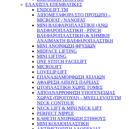
ΕΛΑΧΙΣΤΑ ΕΠΕΜΒΑΤΙΚΕΣ
ENDOLIFT TM
ΛΙΠΟΜΕΤΑΦΟΡΑ ΣΤΟ ΠΡΟΣΩΠΟ –
MICROFAT / NANOFAT
MINI ΒΛΕΦΑΡΟΠΛΑΣΤΙΚΗ (ΑΝΩ
ΒΛΕΦΑΡΟΠΛΑΣΤΙΚΗ - PINCH
ΒΛΕΦΑΡΟΠΛΑΣΤΙΚΗ) & ΧΗΜΙΚΗ
ΑΝΑΙΜΑΚΤΗ ΒΛΕΦΑΡΟΠΛΑΣΤΙΚΗ
MINI ΑΝΟΡΘΩΣΗ ΦΡΥΔΙΩΝ
MIDFACE LIFTING
MINI LIFTING
ONE STITCH FACELIFT
MICROLIFT
LOVELIP LIFT
ΕΠΑΝΑΔΙΑΜΟΡΦΩΣΗ ΧΕΙΛΙΩΝ
ΑΦΑΙΡΕΣΗ ΛΙΠΟΥΣ ΠΑΡΕΙΑΣ
ΩΤΟΠΛΑΣΤΙΚΗ ΧΩΡΙΣ ΤΟΜΕΣ
ΛΙΠΟΑΝΑΡΡΟΦΗΣΗ ΥΠΟΓΕΝΕΙΔΙΑΣ
ΧΩΡΑΣ (ΠΡΟΓΟΥΛΙ) – MYELLEVATETM
NECK CONTOUR
NECK LIFT & MINI NECK LIFT
PERFECT NIPPLE
ΚΑΘΕΤΗ ΑΝΟΡΘΩΣΗ ΣΤΗΘΟΥΣ
MINI ΚΟΙΛΙΟΠΛΑΣΤΙΚΗ
ΑΝΤΙΜΕΤΩΠΙΣΗ ΑΛΩΠΕΚΙΑΣ