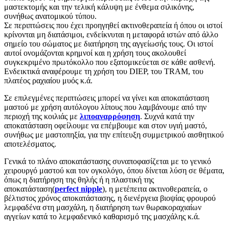
μαστεκτομής και την τελική κάλυψη με ένθεμα σιλικόνης,
συνήθως ανατομικού τύπου.
Σε περιπτώσεις που έχει προηγηθεί ακτινοθεραπεία ή όπου οι ιστοί
κρίνονται μη διατάσιμοι, ενδείκνυται η μεταφορά ιστών από άλλο
σημείο του σώματος με διατήρηση της αγγείωσής τους. Οι ιστοί
αυτοί ονομάζονται κρημνοί και η χρήση τους ακολουθεί
συγκεκριμένο πρωτόκολλο που εξατομικεύεται σε κάθε ασθενή.
Ενδεικτικά αναφέρουμε τη χρήση του DIEP, του TRAM, του
πλατέος ραχιαίου μυός κ.ά.
Σε επιλεγμένες περιπτώσεις μπορεί να γίνει και αποκατάσταση
μαστού με χρήση αυτόλογου λίπους που λαμβάνουμε από την
περιοχή της κοιλιάς με
λιποαναρρόφηση
. Συχνά κατά την
αποκατάσταση οφείλουμε να επέμβουμε και στον υγιή μαστό,
συνήθως με μαστοπηξία, για την επίτευξη συμμετρικού αισθητικού
αποτελέσματος.
Γενικά το πλάνο αποκατάστασης συναποφασίζεται με το γενικό
χειρουργό μαστού και τον ογκολόγο, όπου δίνεται λύση σε θέματα,
όπως η διατήρηση της θηλής ή η πλαστική της
αποκατάσταση(
perfect nipple
), η μετέπειτα ακτινοθεραπεία, ο
βέλτιστος χρόνος αποκατάστασης, η διενέργεια βιοψίας φρουρού
λεμφαδένα στη μασχάλη, η διατήρηση των θωρακοραχιαίων
αγγείων κατά το λεμφαδενικό καθαρισμό της μασχάλης κ.ά.